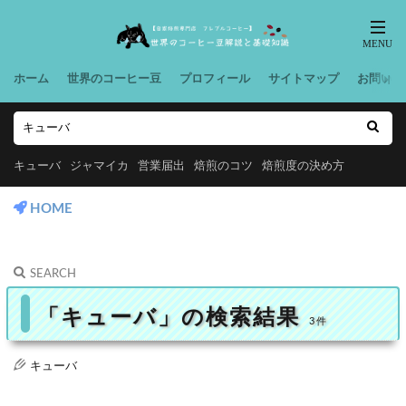
ホーム
世界のコーヒー豆
プロフィール
サイトマップ
お問い合
キューバ
ジャマイカ
営業届出
焙煎のコツ
焙煎度の決め方
HOME
SEARCH
「キューバ」の検索結果
3件
キューバ