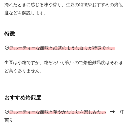
在
淹れたときに感じる味や香り、生豆の特徴やおすすめの焙煎
に
度などを解説します。
至
る
ま
特徴
で
の
歴
フルーティーな酸味と紅茶のような香りが特徴です。
史
を
生豆は小粒ですが、粒ぞろいが良いので焙煎難易度はそれほ
解
ど高くありません。
説
ル
ワ
おすすめ焙煎度
ン
ダ
コ
フルーティーな酸味と華やかな香りを楽しみたい
中
ー
ヒ
煎り
ー
の