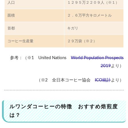
人口
１２９５万２２０９人（※１）
す
す
め
面積
２．６万平方キロメートル
焙
煎
首都
キガリ
度
は
コーヒー生産量
２９万袋（※２）
？
特
参考：（※1 United Nations
World Population Prospects
徴
2019
より）
お
す
（※2 全日本コーヒー協会
ICO統計
より）
す
め
焙
煎
ルワンダコーヒーの特徴 おすすめ焙煎度
度
は？
2
現