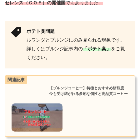
部
セレンス（ＣＯＥ）の開催国
でもありました。
同
じ
地
ポテト臭問題
域
ルワンダとブルンジにのみ見られる現象です。
の
コ
詳しくはブルンジ記事内の
「ポテト臭」
をご覧
ー
ください。
ヒ
ー
生
産
関連記事
国
【ブルンジコーヒー】特徴とおすすめ焙煎度
4
今も受け継がれる多彩な個性と高品質コーヒー
ま
と
め