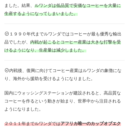
ました。結果、
ルワンダは低品質で安価なコーヒーを大量に
主
生産するようになってしまいました。
な
生
産
情
１９９０年代までルワンダではコーヒーが最も優秀な輸出
報
品でしたが、
内戦が起こるとコーヒー産業は大きな打撃を受
と
品
けるようになり、生産量は減少しました。
種
東
内戦後、復興に向けてコーヒー産業はルワンダの象徴にな
部
り、海外から援助を受けるようになりました。
西
部
国内にウォッシングステーションが建設されると、高品質な
コーヒーを作るという動きが始まり、世界中から注目される
南
ようになりました。
部
２０１１年までルワンダでは
アフリカ唯一のカップオブエク
北