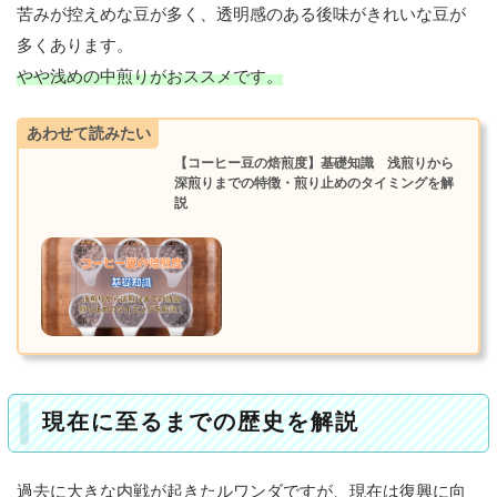
苦みが控えめな豆が多く、透明感のある後味がきれいな豆が
歴
史
多くあります。
やや浅めの中煎りがおススメです。
ル
ワ
あわせて読みたい
ン
ダ
【コーヒー豆の焙煎度】基礎知識 浅煎りから
豆
深煎りまでの特徴・煎り止めのタイミングを解
の
説
格
付
け
（
グ
レ
ー
ド
）
現在に至るまでの歴史を解説
ト
レ
ー
過去に大きな内戦が起きたルワンダですが、現在は復興に向