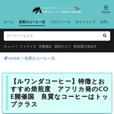
ホーム
世界のコーヒー豆
プロフィール
サイトマップ
お問い合
キューバ
ジャマイカ
営業届出
焙煎のコツ
焙煎度の決め方
HOME
世界のコーヒー豆
【ルワンダコーヒー】特徴とお
すすめ焙煎度 アフリカ発のCO
E開催国 良質なコーヒーはトッ
プクラス