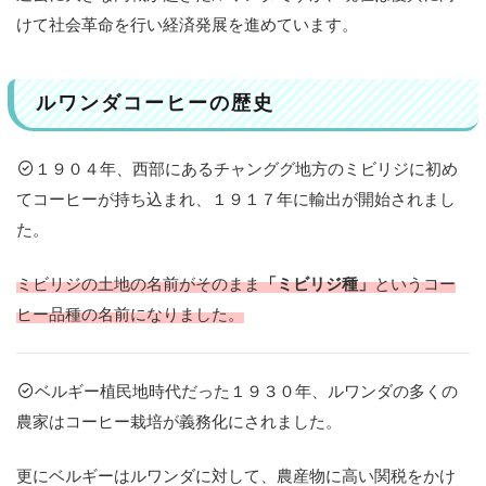
サ
けて社会革命を行い経済発展を進めています。
ビ
リ
テ
ィ
ルワンダコーヒーの歴史
3
気
１９０４年、西部にあるチャンググ地方のミビリジに初め
に
てコーヒーが持ち込まれ、１９１７年に輸出が開始されまし
な
た。
る
生
産
ミビリジの土地の名前がそのまま
「ミビリジ種」
というコー
地
ヒー品種の名前になりました。
域
を
チ
ベルギー植民地時代だった１９３０年、ルワンダの多くの
ェ
農家はコーヒー栽培が義務化にされました。
ッ
ク
！
更にベルギーはルワンダに対して、農産物に高い関税をかけ