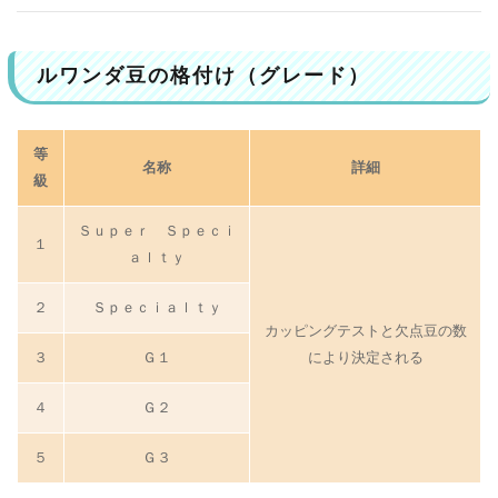
ルワンダ豆の格付け（グレード）
等
名称
詳細
級
Ｓｕｐｅｒ Ｓｐｅｃｉ
１
ａｌｔｙ
２
Ｓｐｅｃｉａｌｔｙ
カッピングテストと欠点豆の数
３
Ｇ１
により決定される
４
Ｇ２
５
Ｇ３