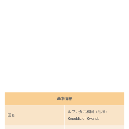
、
生
産
地
域
を
解
説
ル
ワ
ン
ダ
コ
ー
ヒ
基本情報
ー
の
特
ルワンダ共和国（地域）
国名
徴
Republic of Rwanda
お