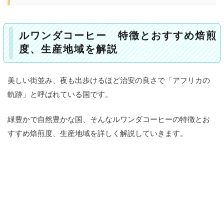
1
ル
ワ
ルワンダコーヒー 特徴とおすすめ焙煎
ン
度、生産地域を解説
ダ
コ
ー
美しい街並み、夜も出歩けるほど治安の良さで「アフリカの
ヒ
軌跡」と呼ばれている国です。
ー
緑豊かで自然豊かな国、そんなルワンダコーヒーの特徴とお
特
徴
すすめ焙煎度、生産地域を詳しく解説していきます。
と
お
す
す
め
焙
煎
度