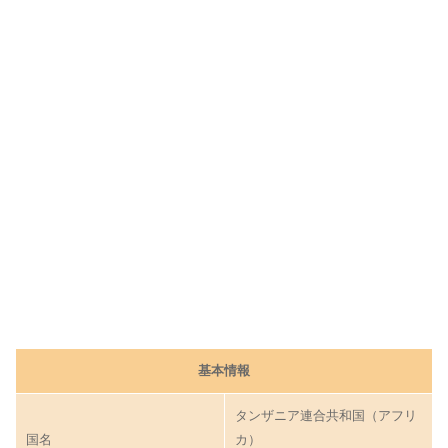
度
、
生
産
地
域
を
解
説
タ
ン
ザ
ニ
ア
コ
ー
ヒ
基本情報
ー
の
タンザニア連合共和国（アフリ
特
国名
カ）
徴