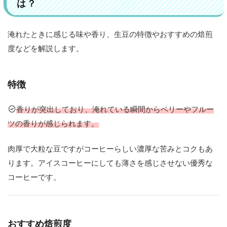
2
は？
コ
ー
淹れたときに感じる味や香り、生豆の特徴やおすすめの焙煎
ヒ
ー
度などを解説します。
栽
培
の
特徴
始
ま
香りが突出しており、淹れている瞬間からベリーやフルー
り
ツの香りが感じられます。
か
ら
現
肉厚で大粒な豆ですがコーヒーらしい濃厚な苦みとコクもあ
在
ります。アイスコーヒーにしても薄さを感じさせない優秀な
に
コーヒーです。
至
る
ま
で
おすすめ焙煎度
の