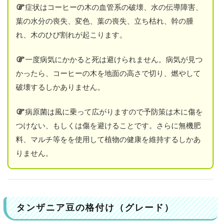
ク
症状はコーヒーの木の血管系の破壊、水の伝導障害、
！
葉の水分の喪失、変色、葉の喪失、立ち枯れ、幹の腫
れ、木のひび割れが起こります。
主
な
生
一度病気にかかると死は避けられません。病気が見つ
産
情
かったら、コーヒーの木を地面の高さで切り、燃やして
報
破壊するしかありません。
と
品
種
病原菌は風に乗って広がりますので予防策は木に傷を
つけない、もしくは傷を避けることです。さらに無機肥
キ
料、マルチ等をを使用して植物の健康を維持するしかあ
リ
マ
りません。
ン
ジ
ャ
ロ
タンザニア豆の格付け（グレード）
ル