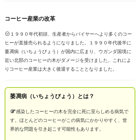
レ
ー
サ
コーヒー産業の改革
ビ
リ
テ
１９９０年代初頭、生産者からバイヤーへより多くのコー
ィ
ヒーが直接売られるようになりました。１９９０年代後半に
3
萎凋病（いちょうびょう）が国内に広まり、ウガンダ国境に
気
近い北部のコーヒーの木がダメージを受けました。これによ
に
りコーヒー産業は大きく後退することとなりました。
な
る
生
産
萎凋病（いちょうびょう）とは？
地
域
感染したコーヒーの木を完全に死に至らしめる病気で
を
す。ほとんどのコーヒーがこの病気にかかりやすく、世
チ
ェ
界的な問題を引き起こす可能性もあります。
ッ