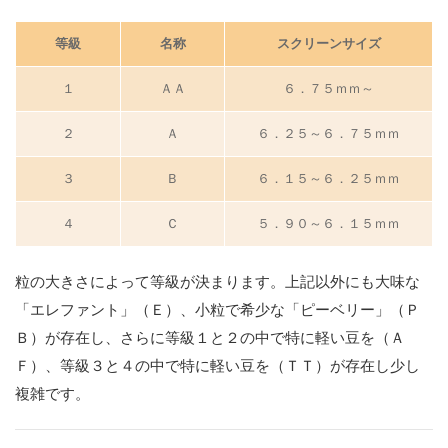
ブ
マ
等級
名称
スクリーンサイズ
ム
１
ＡＡ
６．７５ｍｍ～
ベ
ヤ
２
Ａ
６．２５～６．７５ｍｍ
タ
リ
３
Ｂ
６．１５～６．２５ｍｍ
メ
４
Ｃ
５．９０～６．１５ｍｍ
キ
ゴ
粒の大きさによって等級が決まります。上記以外にも大味な
マ
「エレファント」（Ｅ）、小粒で希少な「ピーベリー」（Ｐ
4
Ｂ）が存在し、さらに等級１と２の中で特に軽い豆を（Ａ
ま
Ｆ）、等級３と４の中で特に軽い豆を（ＴＴ）が存在し少し
と
め
複雑です。