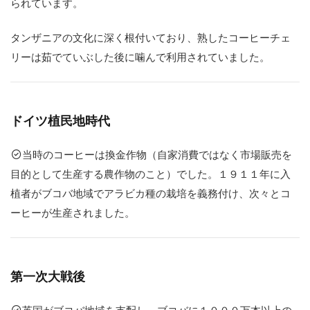
られています。
コ
タンザニアの文化に深く根付いており、熟したコーヒーチェ
ー
ヒ
リーは茹でていぶした後に噛んで利用されていました。
ー
産
業
の
改
ドイツ植民地時代
革
当時のコーヒーは換金作物（自家消費ではなく市場販売を
萎
目的として生産する農作物のこと）でした。１９１１年に入
凋
病
植者がブコバ地域でアラビカ種の栽培を義務付け、次々とコ
（
ーヒーが生産されました。
い
ち
ょ
う
び
第一次大戦後
ょ
う