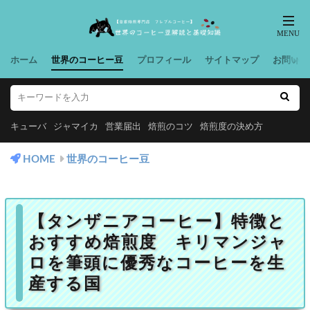
ホーム
世界のコーヒー豆
プロフィール
サイトマップ
お問い合
キューバ
ジャマイカ
営業届出
焙煎のコツ
焙煎度の決め方
HOME
世界のコーヒー豆
【タンザニアコーヒー】特徴と
おすすめ焙煎度 キリマンジャ
ロを筆頭に優秀なコーヒーを生
産する国