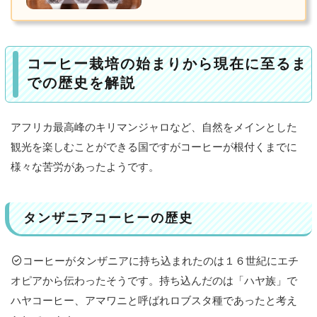
植
民
地
時
コーヒー栽培の始まりから現在に至るま
代
での歴史を解説
第
一
次
アフリカ最高峰のキリマンジャロなど、自然をメインとした
大
観光を楽しむことができる国ですがコーヒーが根付くまでに
戦
後
様々な苦労があったようです。
１
９
タンザニアコーヒーの歴史
６
１
年
コーヒーがタンザニアに持ち込まれたのは１６世紀にエチ
の
オピアから伝わったそうです。持ち込んだのは「ハヤ族」で
独
立
ハヤコーヒー、アマワニと呼ばれロブスタ種であったと考え
後