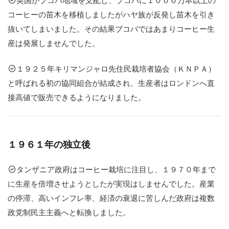
）
英国がブコバ地域を支配し、ブコバに１０００万本以上の
と
コーヒーの苗木を移植しましたがハヤ族が反発し苗木を引き
は
抜いてしまいました。その結果ブコバではあまりコーヒー生
？
産は発展しませんでした。
タ
ン
１９２５年キリマンジャロ先住民栽培者協会（ＫＮＰＡ）
ザ
と呼ばれる初の協同組合が結成され、生産者はロンドンへ直
ニ
ア
接高値で販売できるようになりました。
豆
の
格
付
け
１９６１年の独立後
（
グ
タンザニア政府はコーヒー栽培に注目し、１９７０年まで
レ
ー
に生産を倍増させようとしたが実現はしませんでした。産業
ド
の停滞、高いインフレ率、経済の衰退に苦しんだ政府は複数
）
政党制民主主義へと転換しました。
ト