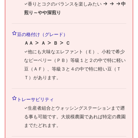
香りとコクのバランスを楽しみたい
中
煎り～やや深煎り
豆の格付け（グレード）
ＡＡ
Ａ
Ｂ
Ｃ
他にも大味なエレファント（Ｅ）、小粒で希少
なピーベリー（ＰＢ）等級１と２の中で特に軽い
豆（ＡＦ）、等級３と４の中で特に軽い豆（Ｔ
Ｔ）があります。
トレーサビリティ
生産者組合とウォッシングステーションまで遡
る事も可能です。大規模農園であれば特定の農園
までたどれます。