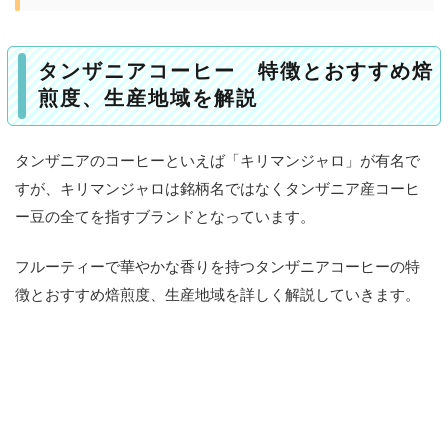
1
タ
ン
タンザニアコーヒー 特徴とおすすめ焙
ザ
煎度、生産地域を解説
ニ
ア
コ
タンザニアのコーヒーといえば「キリマンジャロ」が有名で
ー
すが、キリマンジャロは銘柄名ではなくタンザニア産コーヒ
ヒ
ー豆の全てを指すブランドとなっています。
ー
特
フルーティーで華やかな香りを持つタンザニアコーヒーの特
徴
徴とおすすめ焙煎度、生産地域を詳しく解説していきます。
と
お
す
す
め
焙
煎