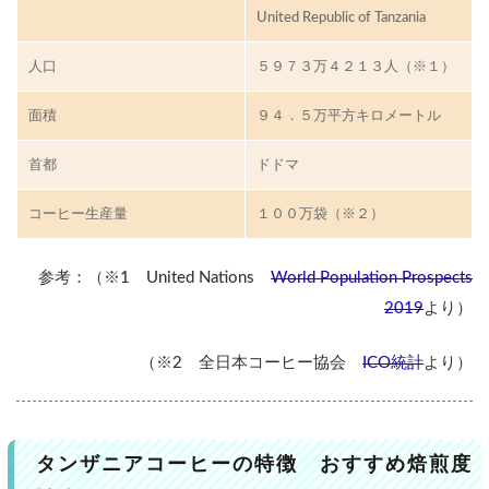
United Republic of Tanzania
お
す
人口
５９７３万４２１３人（※１）
す
め
面積
９４．５万平方キロメートル
焙
煎
度
首都
ドドマ
は
？
コーヒー生産量
１００万袋（※２）
特
徴
参考：（※1 United Nations
World Population Prospects
2019
より）
お
す
（※2 全日本コーヒー協会
ICO統計
より）
す
め
焙
煎
度
タンザニアコーヒーの特徴 おすすめ焙煎度