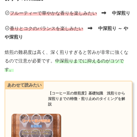
歴
史
フルーティーで華やかな香りを楽しみたい
中深煎り
を
解
香りとコクのバランスを楽しみたい
中深煎り ～ や
説
や深煎り
タ
焙煎の難易度は高く、深く煎りすぎると苦みが非常に強くな
ン
ザ
るので注意が必要です。
中深煎りまでに抑えるのがコツで
ニ
す。
ア
コ
ー
あわせて読みたい
ヒ
ー
【コーヒー豆の焙煎度】基礎知識 浅煎りから
の
深煎りまでの特徴・煎り止めのタイミングを解
説
歴
史
ド
イ
ツ