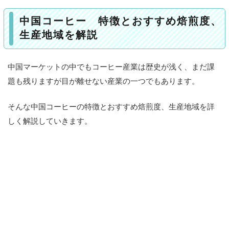
中
国
中国コーヒー 特徴とおすすめ焙煎度、
コ
生産地域を解説
ー
ヒ
ー
中国マーケットの中でもコーヒー産業は歴史が浅く、まだ課
題も残りますが目が離せない産業の一つでもあります。
特
徴
そんな中国コーヒーの特徴とおすすめ焙煎度、生産地域を詳
と
お
しく解説していきます。
す
す
め
焙
煎
度
、
生
産