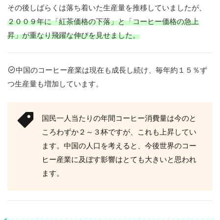
その後しばらくは落ち着いた生産量を推移していましたが、
主
２００９年に「紅茶価格の下落」と「コーヒー価格の急上
な
昇」が重なり飛躍な伸びを見せました。
生
産
情
報
中国のコーヒー産業は現在も成長し続け、毎年約１５％ず
と
つ生産量も増加しています。
品
種
雲
国民一人当たりの年間コーヒー消費量は今のと
南
ころわずか２～３杯ですが、これも上昇してい
ます。中国の人口を考えると、今後世界のコー
福
ヒー産業に及ぼす影響はとても大きいと思われ
建
ます。
海
南
同