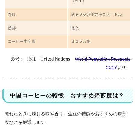
（※１）
は
？
面積
約９６０万平方キロメートル
特
首都
北京
徴
コーヒー生産量
２２０万袋
お
す
す
参考：（※1 United Nations
World Population Prospects
め
焙
2019
より）
煎
度
2
中国コーヒーの特徴 おすすめ焙煎度は？
伸
び
し
淹れたときに感じる味や香り、生豆の特徴やおすすめの焙煎
ろ
度などを解説します。
た
っ