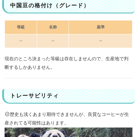
じ
中国豆の格付け（グレード）
地
域
の
等級
名称
基準
コ
ー
ヒ
—
—
—
ー
生
産
現在のところ決まった等級は存在しませんので、生産地で判
国
断するしかありません。
【
ア
ジ
ア
】
トレーサビリティ
4
ま
歴史も浅くあまり期待できませんが、良質なコーヒーが生
と
産されてる可能性はあります。
め