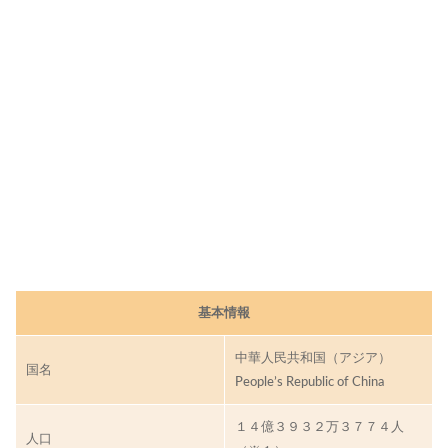
地
域
を
解
説
中
国
コ
ー
ヒ
ー
の
特
徴
基本情報
お
す
中華人民共和国（アジア）
す
国名
People’s Republic of China
め
焙
煎
１４億３９３２万３７７４人
人口
度