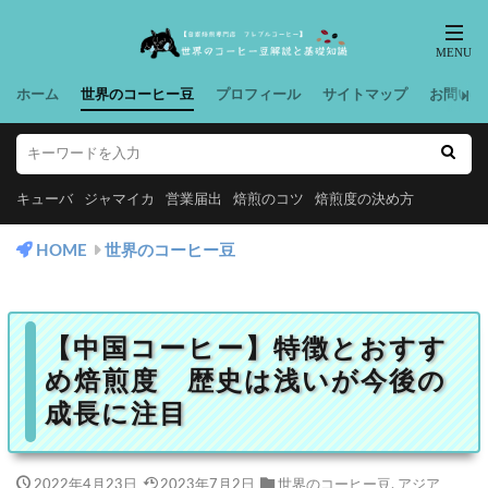
ホーム
世界のコーヒー豆
プロフィール
サイトマップ
お問い合
キューバ
ジャマイカ
営業届出
焙煎のコツ
焙煎度の決め方
HOME
世界のコーヒー豆
【中国コーヒー】特徴とおすす
め焙煎度 歴史は浅いが今後の
成長に注目
2022年4月23日
2023年7月2日
世界のコーヒー豆
,
アジア