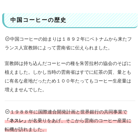
ー
サ
ビ
リ
中国コーヒーの歴史
テ
ィ
中国コーヒーの始まりは１８９２年にベトナムから来たフ
3
ランス人宣教師によって雲南省に伝えられました。
気
に
な
宣教師は持ち込んだコーヒーの種を朱苦拉村の協会のそばに
る
植えました。しかし当時の雲南省はすでに紅茶の質、量とも
生
に有名な産地だったため１００年たってもコーヒー生産量は
産
増えませんでした。
地
域
を
チ
１９８８年に国際連合開発計画と世界銀行の共同事業で
ェ
「ネスレ」
が名乗りをあげ、そこから雲南のコーヒー産業に
ッ
転機が訪れました。
ク
！