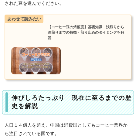
ヒ
された豆を選んでください。
ー
の
あわせて読みたい
歴
史
【コーヒー豆の焙煎度】基礎知識 浅煎りから
深煎りまでの特徴・煎り止めのタイミングを解
説
中
国
豆
の
格
付
け
（
グ
レ
伸びしろたっぷり 現在に至るまでの歴
ー
ド
史を解説
）
人口１４億人を超え、中国は消費国としてもコーヒー業界か
ト
レ
ら注目されている国です。