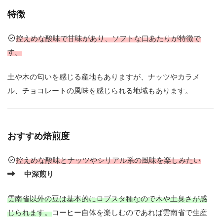
ぷ
り
特徴
現
控えめな酸味で甘味があり、ソフトな口あたりが特徴で
在
す。
に
至
土や木の匂いを感じる産地もありますが、ナッツやカラメ
る
ま
ル、チョコレートの風味を感じられる地域もあります。
で
の
歴
史
おすすめ焙煎度
を
解
控えめな酸味とナッツやシリアル系の風味を楽しみたい
説
中深煎り
中
国
雲南省以外の豆は基本的にロブスタ種なので木や土臭さが感
コ
じられます。
コーヒー自体を楽しむのであれば雲南省で生産
ー